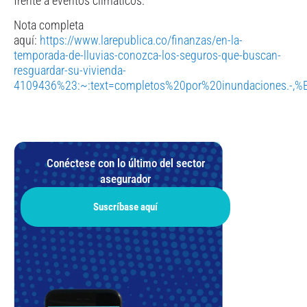
frente a eventos climáticos.
Nota completa
aquí:
https://www.larepublica.co/finanzas/en-la-
temporada-de-lluvias-conozca-los-seguros-que-buscan-
resguardar-su-vivienda-
4109436%23:~:text=completos%20por%20inundaciones.
Conéctese con lo último del sector
asegurador
Suscríbase aquí