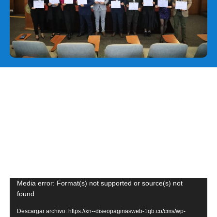
Reproductor
Media error: Format(s) not supported or source(s) not
de
found
vídeo
Descargar archivo: https://xn--diseopaginasweb-1qb.co/cms/wp-