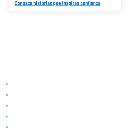
Conozca historias que inspiran confianza
Links de interés
Estadísticas del Sector
Eventos
Sala de Prensa
Gestión contra el fraude
Reglamentación