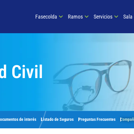
Fasecolda
Ramos
Servicios
Sala
 Civil
ocumentos de interés
Listado de Seguros
Preguntas Frecuentes
Compañí