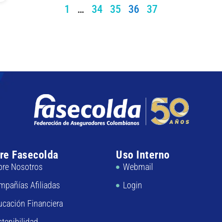
1
…
34
35
36
37
re Fasecolda
Uso Interno
bre Nosotros
Webmail
mpañías Afiliadas
Login
ucación Financiera
tenibilidad