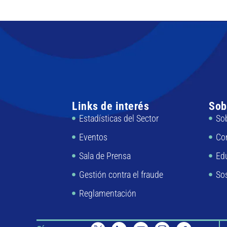
evaluación del riesgo y
modelación de la amenaza
sísmica.
Curso de ingeniería sísmica
aplicada a seguros:
vulnerabilidad estructural.
Curso de ingeniería sísmica
aplicada a seguros: resultados
del cálculo de riesgo y
consideraciones sobre los
Links de interés
Sob
contratos de seguro.
Estadísticas del Sector
So
Eventos
Co
Sala de Prensa
Ed
Gestión contra el fraude
Sos
Reglamentación