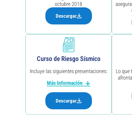
octubre 2018
asegura
Descargar
Curso de Riesgo Sísmico
Incluye las siguientes presentaciones:
Lo que 
afront
Más Información
Evaluación de pérdidas por
Descargar
sismo y su utilización en la
industria aseguradora.
Curso de ingeniería sísmica
aplicada a seguros:
componentes necesarios para la