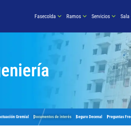
Fasecolda
Ramos
Servicios
Sala
eniería
actuación Gremial
Seguro Decenal
Preguntas Fre
Documentos de interés